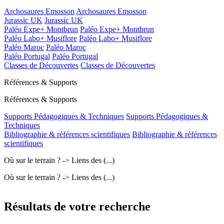
Archosaures Emosson
Archosaures Emosson
Jurassic UK
Jurassic UK
Paléo Expe+ Montbrun
Paléo Expe+ Montbrun
Paléo Labo+ Musiflore
Paléo Labo+ Musiflore
Paléo Maroc
Paléo Maroc
Paléo Portugal
Paléo Portugal
Classes de Découvertes
Classes de Découvertes
Références & Supports
Références & Supports
Supports Pédagogiques & Techniques
Supports Pédagogiques &
Techniques
Bibliographie & références scientifiques
Bibliographie & références
scientifiques
Où sur le terrain ? -> Liens des (...)
Où sur le terrain ? -> Liens des (...)
Résultats de votre recherche