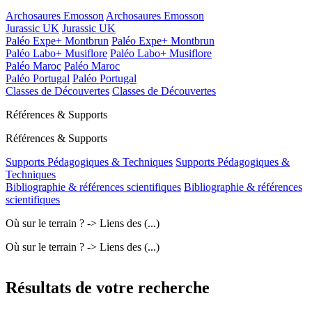
Archosaures Emosson
Archosaures Emosson
Jurassic UK
Jurassic UK
Paléo Expe+ Montbrun
Paléo Expe+ Montbrun
Paléo Labo+ Musiflore
Paléo Labo+ Musiflore
Paléo Maroc
Paléo Maroc
Paléo Portugal
Paléo Portugal
Classes de Découvertes
Classes de Découvertes
Références & Supports
Références & Supports
Supports Pédagogiques & Techniques
Supports Pédagogiques &
Techniques
Bibliographie & références scientifiques
Bibliographie & références
scientifiques
Où sur le terrain ? -> Liens des (...)
Où sur le terrain ? -> Liens des (...)
Résultats de votre recherche