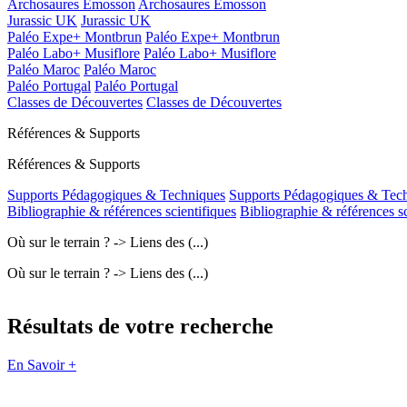
Archosaures Emosson
Archosaures Emosson
Jurassic UK
Jurassic UK
Paléo Expe+ Montbrun
Paléo Expe+ Montbrun
Paléo Labo+ Musiflore
Paléo Labo+ Musiflore
Paléo Maroc
Paléo Maroc
Paléo Portugal
Paléo Portugal
Classes de Découvertes
Classes de Découvertes
Références & Supports
Références & Supports
Supports Pédagogiques & Techniques
Supports Pédagogiques & Tec
Bibliographie & références scientifiques
Bibliographie & références sc
Où sur le terrain ? -> Liens des (...)
Où sur le terrain ? -> Liens des (...)
Résultats de votre recherche
En Savoir +