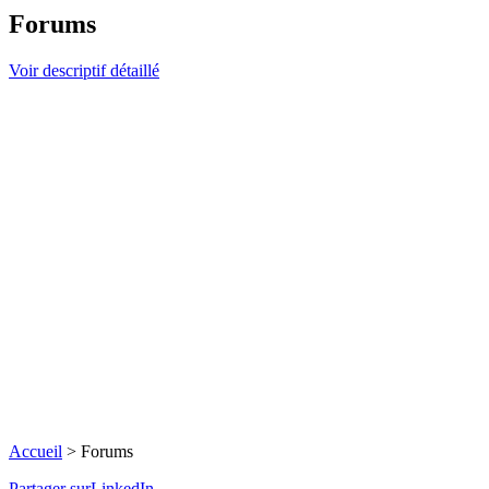
Forums
Voir descriptif détaillé
Accueil
>
Forums
Partager surLinkedIn