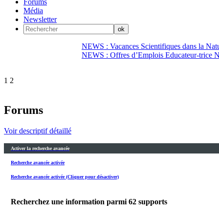
Forums
Média
Newsletter
NEWS : Vacances Scientifiques dans la Natu
NEWS : Offres d’Emplois Educateur-trice N
1
2
Forums
Voir descriptif détaillé
Activer la recherche avancée
Recherche avancée activée
Recherche avancée activée (Cliquer pour désactiver)
Recherchez une information parmi
62
supports