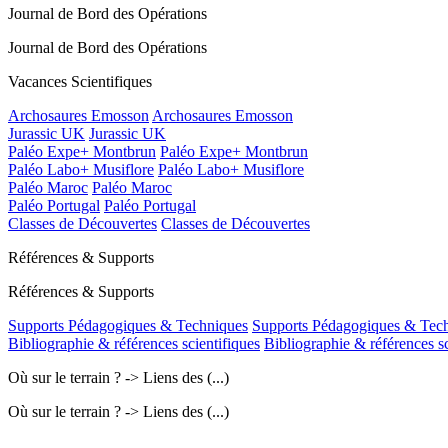
Journal de Bord des Opérations
Journal de Bord des Opérations
Vacances Scientifiques
Archosaures Emosson
Archosaures Emosson
Jurassic UK
Jurassic UK
Paléo Expe+ Montbrun
Paléo Expe+ Montbrun
Paléo Labo+ Musiflore
Paléo Labo+ Musiflore
Paléo Maroc
Paléo Maroc
Paléo Portugal
Paléo Portugal
Classes de Découvertes
Classes de Découvertes
Références & Supports
Références & Supports
Supports Pédagogiques & Techniques
Supports Pédagogiques & Tec
Bibliographie & références scientifiques
Bibliographie & références sc
Où sur le terrain ? -> Liens des (...)
Où sur le terrain ? -> Liens des (...)