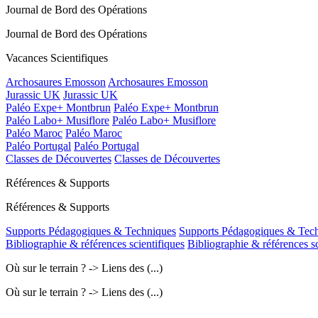
Journal de Bord des Opérations
Journal de Bord des Opérations
Vacances Scientifiques
Archosaures Emosson
Archosaures Emosson
Jurassic UK
Jurassic UK
Paléo Expe+ Montbrun
Paléo Expe+ Montbrun
Paléo Labo+ Musiflore
Paléo Labo+ Musiflore
Paléo Maroc
Paléo Maroc
Paléo Portugal
Paléo Portugal
Classes de Découvertes
Classes de Découvertes
Références & Supports
Références & Supports
Supports Pédagogiques & Techniques
Supports Pédagogiques & Tec
Bibliographie & références scientifiques
Bibliographie & références sc
Où sur le terrain ? -> Liens des (...)
Où sur le terrain ? -> Liens des (...)