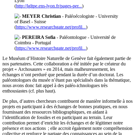
Lyon
(
http://lgltpe.ens-lyon.fr/pages-per...
)
MEYER Christian
- Paléoécologiste - University
of Basel - Suisse
(
https://www.researchgate.net/profil...
)
PEREIRA Sofia
- Paléontologue - Université de
Coimbra - Portugal
(
https://www.researchgate.net/profil...
)
Le Muséum d’Histoire Naturelle de Genève fait également partie de
nos partenaires. Cette collaboration a été initiée par le créateur du
projet « Archosaures » en 2014, mais malheureusement, les
échanges n’ont perduré que pendant la durée d’un doctorat. Les
paléontologues du musée n’étant pas spécialisés dans la thématique,
nous avons donc fait appel à des paléo-ichnologues très
enthousiastes (cf. plus haut).
De plus, d’autres chercheurs contribuent de manière informelle à nos
projets en participant à des échanges de bonnes pratiques, en nous
fournissant des ressources bibliographiques, en aidant à
l’identification de fossiles et en participant au terrain. Leur
contribution permet d’enrichir les échanges et de légitimer notre
présence et nos actions ; elle accroit également notre compréhension
collective et renforce le partage des connaissances au sein de la