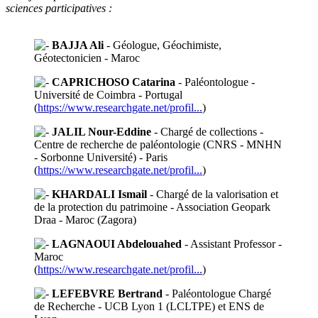
sciences participatives :
BAJJA Ali
- Géologue, Géochimiste,
Géotectonicien - Maroc
CAPRICHOSO Catarina
- Paléontologue -
Université de Coimbra - Portugal
(
https://www.researchgate.net/profil...
)
JALIL Nour-Eddine
- Chargé de collections -
Centre de recherche de paléontologie (CNRS - MNHN
- Sorbonne Université) - Paris
(
https://www.researchgate.net/profil...
)
KHARDALI Ismail
- Chargé de la valorisation et
de la protection du patrimoine - Association Geopark
Draa - Maroc (Zagora)
LAGNAOUI Abdelouahed
- Assistant Professor -
Maroc
(
https://www.researchgate.net/profil...
)
LEFEBVRE Bertrand
- Paléontologue Chargé
de Recherche - UCB Lyon 1 (LCLTPE) et ENS de