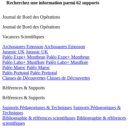
Recherchez une information parmi
62
supports
Journal de Bord des Opérations
Journal de Bord des Opérations
Vacances Scientifiques
Archosaures Emosson
Archosaures Emosson
Jurassic UK
Jurassic UK
Paléo Expe+ Montbrun
Paléo Expe+ Montbrun
Paléo Labo+ Musiflore
Paléo Labo+ Musiflore
Paléo Maroc
Paléo Maroc
Paléo Portugal
Paléo Portugal
Classes de Découvertes
Classes de Découvertes
Références & Supports
Références & Supports
Supports Pédagogiques & Techniques
Supports Pédagogiques &
Techniques
Bibliographie & références scientifiques
Bibliographie & références
scientifiques