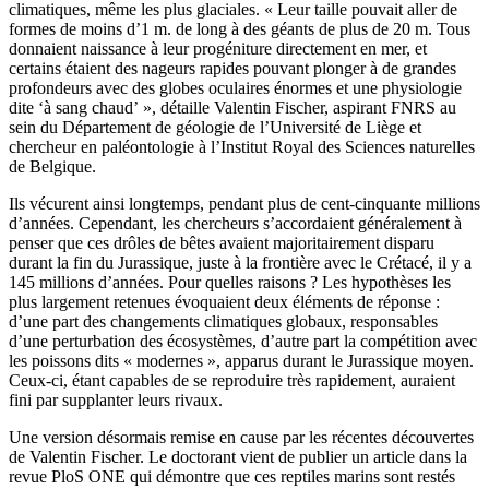
climatiques, même les plus glaciales. « Leur taille pouvait aller de
formes de moins d’1 m. de long à des géants de plus de 20 m. Tous
donnaient naissance à leur progéniture directement en mer, et
certains étaient des nageurs rapides pouvant plonger à de grandes
profondeurs avec des globes oculaires énormes et une physiologie
dite ‘à sang chaud’ », détaille Valentin Fischer, aspirant FNRS au
sein du Département de géologie de l’Université de Liège et
chercheur en paléontologie à l’Institut Royal des Sciences naturelles
de Belgique.
Ils vécurent ainsi longtemps, pendant plus de cent-cinquante millions
d’années. Cependant, les chercheurs s’accordaient généralement à
penser que ces drôles de bêtes avaient majoritairement disparu
durant la fin du Jurassique, juste à la frontière avec le Crétacé, il y a
145 millions d’années. Pour quelles raisons ? Les hypothèses les
plus largement retenues évoquaient deux éléments de réponse :
d’une part des changements climatiques globaux, responsables
d’une perturbation des écosystèmes, d’autre part la compétition avec
les poissons dits « modernes », apparus durant le Jurassique moyen.
Ceux-ci, étant capables de se reproduire très rapidement, auraient
fini par supplanter leurs rivaux.
Une version désormais remise en cause par les récentes découvertes
de Valentin Fischer. Le doctorant vient de publier un article dans la
revue PloS ONE qui démontre que ces reptiles marins sont restés