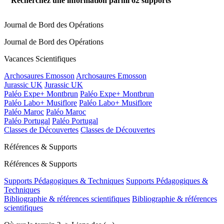
Recherchez une information parmi
62
supports
Journal de Bord des Opérations
Journal de Bord des Opérations
Vacances Scientifiques
Archosaures Emosson
Archosaures Emosson
Jurassic UK
Jurassic UK
Paléo Expe+ Montbrun
Paléo Expe+ Montbrun
Paléo Labo+ Musiflore
Paléo Labo+ Musiflore
Paléo Maroc
Paléo Maroc
Paléo Portugal
Paléo Portugal
Classes de Découvertes
Classes de Découvertes
Références & Supports
Références & Supports
Supports Pédagogiques & Techniques
Supports Pédagogiques &
Techniques
Bibliographie & références scientifiques
Bibliographie & références
scientifiques