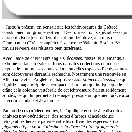
« Jusqu’à présent, on pensait que les ichthyosaures du Crétacé
constituaient un groupe restreint. Des formes moins spécialisées qui
auraient vivoté jusqu’à leur disparition définitive, au cours du
Cénomanien (Crétacé supérieur) », raconte Valentin Fischer. Son
travail révèlera des résultats bien différents.
Avec l’aide de chercheurs anglais, écossais, russes, et allemands, il
exhume certains fossiles enfouis dans des collections de musées
depuis de nombreuses années. De nouvelles espèces d’ichtyosaures
sont découvertes durant la recherche. Notamment une retrouvée en
Allemagne et en Angleterre, baptisée
Acamptonectes densus
, ce qui
signifie « nageur rigide et compact. » Un nom qui indique que le
crâne et la colonne vertébrale de cet ichtyosaure étaient solidement
soudés, ce qui lui permettait de nager presque uniquement grâce à sa
nageoire caudale et à sa queue.
Partant de ces (re)découvertes, il s’applique ensuite à réaliser des
analyses phylogénétiques, des sortes d’arbres généalogiques
retraçant les liens de parenté entre les différentes espèces. «
La
phylogénétique permet d’estimer la diversité d’un groupe et de
décoder les relations entre ses espèces même lorsqu’il n’existe pas