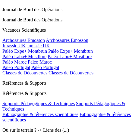
Journal de Bord des Opérations
Journal de Bord des Opérations
Vacances Scientifiques
Archosaures Emosson
Archosaures Emosson
Jurassic UK
Jurassic UK
Paléo Expe+ Montbrun
Paléo Expe+ Montbrun
Paléo Labo+ Musiflore
Paléo Labo+ Musiflore
Paléo Maroc
Paléo Maroc
Paléo Portugal
Paléo Portugal
Classes de Découvertes
Classes de Découvertes
Références & Supports
Références & Supports
Supports Pédagogiques & Techniques
Supports Pédagogiques &
Techniques
Bibliographie & références scientifiques
Bibliographie & références
scientifiques
Où sur le terrain ? -> Liens des (...)