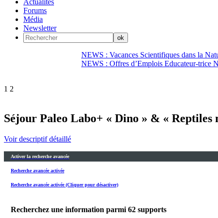
Actualités
Forums
Média
Newsletter
NEWS : Vacances Scientifiques dans la Natu
NEWS : Offres d’Emplois Educateur-trice N
1
2
Séjour Paleo Labo+ « Dino » & « Reptiles m
Voir descriptif détaillé
Activer la recherche avancée
Recherche avancée activée
Recherche avancée activée (Cliquer pour désactiver)
Recherchez une information parmi
62
supports