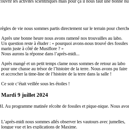
vrir les activités scientifiques mais pour ça il nous faut une bonne nu
gles de vie nous sommes partis directement sur le terrain pour chercher 
Après une bonne heure nous avons ramené nos trouvailles au labo.
Un question reste à éluder : « pourquoi avons-nous trouvé des fossiles
marin juste à côté de Musiflore ? »
Nous aurons la réponse dans l’après-midi...
Après mangé et un petit temps clame nous sommes de retour au labo
pour une chasse au trésor de l’histoire de la terre. Nous avons pu faire
et accrocher la time-line de l’histoire de la terre dans la salle !
Ce soir c’était veillée sous les étoiles !
Mardi 9 juillet 2024
FBI. Au programme matinée récolte de fossiles et pique-nique. Nous avo
L’après-midi nous sommes allés observer les vautours avec jumelles,
longue vue et les explications de Maxime.