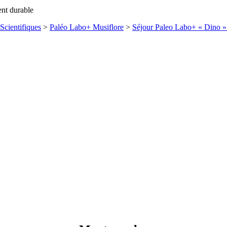
ent durable
Scientifiques
>
Paléo Labo+ Musiflore
>
Séjour Paleo Labo+ « Dino » 