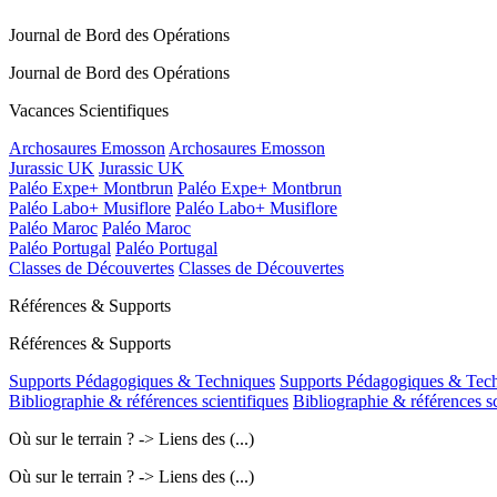
Journal de Bord des Opérations
Journal de Bord des Opérations
Vacances Scientifiques
Archosaures Emosson
Archosaures Emosson
Jurassic UK
Jurassic UK
Paléo Expe+ Montbrun
Paléo Expe+ Montbrun
Paléo Labo+ Musiflore
Paléo Labo+ Musiflore
Paléo Maroc
Paléo Maroc
Paléo Portugal
Paléo Portugal
Classes de Découvertes
Classes de Découvertes
Références & Supports
Références & Supports
Supports Pédagogiques & Techniques
Supports Pédagogiques & Tec
Bibliographie & références scientifiques
Bibliographie & références sc
Où sur le terrain ? -> Liens des (...)
Où sur le terrain ? -> Liens des (...)