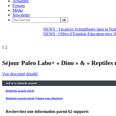
Actualités
Forums
Média
Newsletter
NEWS : Vacances Scientifiques dans la Natu
NEWS : Offres d’Emplois Educateur-trice N
1
2
Séjour Paleo Labo+ « Dino » & « Reptiles m
Voir descriptif détaillé
Activer la recherche avancée
Recherche avancée activée
Recherche avancée activée (Cliquer pour désactiver)
Recherchez une information parmi
62
supports