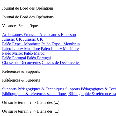
Journal de Bord des Opérations
Journal de Bord des Opérations
Vacances Scientifiques
Archosaures Emosson
Archosaures Emosson
Jurassic UK
Jurassic UK
Paléo Expe+ Montbrun
Paléo Expe+ Montbrun
Paléo Labo+ Musiflore
Paléo Labo+ Musiflore
Paléo Maroc
Paléo Maroc
Paléo Portugal
Paléo Portugal
Classes de Découvertes
Classes de Découvertes
Références & Supports
Références & Supports
Supports Pédagogiques & Techniques
Supports Pédagogiques & Tec
Bibliographie & références scientifiques
Bibliographie & références sc
Où sur le terrain ? -> Liens des (...)
Où sur le terrain ? -> Liens des (...)