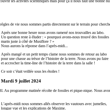
vrir les activités scientifiques mais pour ça il nous faut une bonne nu
gles de vie nous sommes partis directement sur le terrain pour chercher 
Après une bonne heure nous avons ramené nos trouvailles au labo.
Un question reste à éluder : « pourquoi avons-nous trouvé des fossiles
marin juste à côté de Musiflore ? »
Nous aurons la réponse dans l’après-midi...
Après mangé et un petit temps clame nous sommes de retour au labo
pour une chasse au trésor de l’histoire de la terre. Nous avons pu faire
et accrocher la time-line de l’histoire de la terre dans la salle !
Ce soir c’était veillée sous les étoiles !
Mardi 9 juillet 2024
FBI. Au programme matinée récolte de fossiles et pique-nique. Nous avo
L’après-midi nous sommes allés observer les vautours avec jumelles,
longue vue et les explications de Maxime.