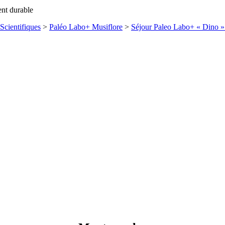
ent durable
Scientifiques
>
Paléo Labo+ Musiflore
>
Séjour Paleo Labo+ « Dino » 