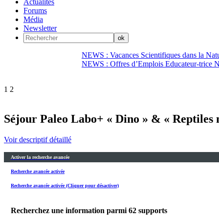
Actualités
Forums
Média
Newsletter
NEWS : Vacances Scientifiques dans la Natu
NEWS : Offres d’Emplois Educateur-trice N
1
2
Séjour Paleo Labo+ « Dino » & « Reptiles 
Voir descriptif détaillé
Activer la recherche avancée
Recherche avancée activée
Recherche avancée activée (Cliquer pour désactiver)
Recherchez une information parmi
62
supports