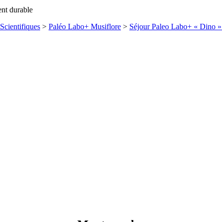
ent durable
Scientifiques
>
Paléo Labo+ Musiflore
>
Séjour Paleo Labo+ « Dino » 