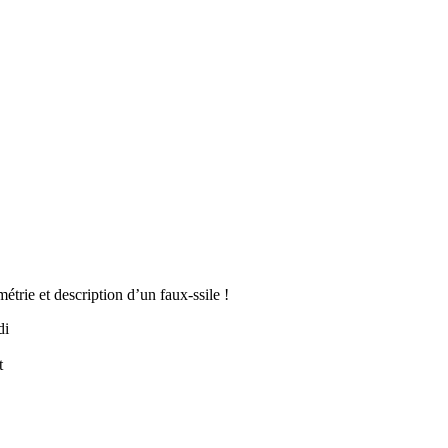
trie et description d’un faux-ssile !
di
t