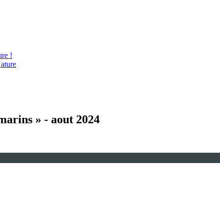
re !
ature
marins » - aout 2024