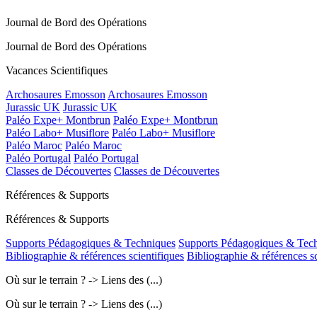
Journal de Bord des Opérations
Journal de Bord des Opérations
Vacances Scientifiques
Archosaures Emosson
Archosaures Emosson
Jurassic UK
Jurassic UK
Paléo Expe+ Montbrun
Paléo Expe+ Montbrun
Paléo Labo+ Musiflore
Paléo Labo+ Musiflore
Paléo Maroc
Paléo Maroc
Paléo Portugal
Paléo Portugal
Classes de Découvertes
Classes de Découvertes
Références & Supports
Références & Supports
Supports Pédagogiques & Techniques
Supports Pédagogiques & Tec
Bibliographie & références scientifiques
Bibliographie & références sc
Où sur le terrain ? -> Liens des (...)
Où sur le terrain ? -> Liens des (...)