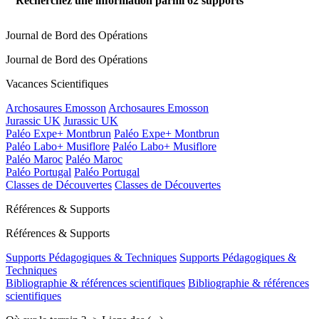
Recherchez une information parmi
62
supports
Journal de Bord des Opérations
Journal de Bord des Opérations
Vacances Scientifiques
Archosaures Emosson
Archosaures Emosson
Jurassic UK
Jurassic UK
Paléo Expe+ Montbrun
Paléo Expe+ Montbrun
Paléo Labo+ Musiflore
Paléo Labo+ Musiflore
Paléo Maroc
Paléo Maroc
Paléo Portugal
Paléo Portugal
Classes de Découvertes
Classes de Découvertes
Références & Supports
Références & Supports
Supports Pédagogiques & Techniques
Supports Pédagogiques &
Techniques
Bibliographie & références scientifiques
Bibliographie & références
scientifiques