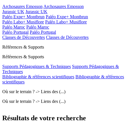
Archosaures Emosson
Archosaures Emosson
Jurassic UK
Jurassic UK
Paléo Expe+ Montbrun
Paléo Expe+ Montbrun
Paléo Labo+ Musiflore
Paléo Labo+ Musiflore
Paléo Maroc
Paléo Maroc
Paléo Portugal
Paléo Portugal
Classes de Découvertes
Classes de Découvertes
Références & Supports
Références & Supports
Supports Pédagogiques & Techniques
Supports Pédagogiques &
Techniques
Bibliographie & références scientifiques
Bibliographie & références
scientifiques
Où sur le terrain ? -> Liens des (...)
Où sur le terrain ? -> Liens des (...)
Résultats de votre recherche