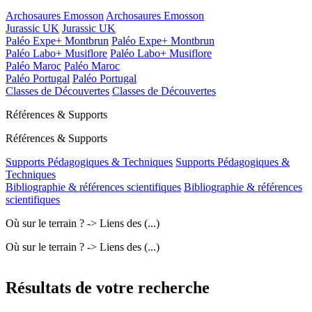
Archosaures Emosson
Archosaures Emosson
Jurassic UK
Jurassic UK
Paléo Expe+ Montbrun
Paléo Expe+ Montbrun
Paléo Labo+ Musiflore
Paléo Labo+ Musiflore
Paléo Maroc
Paléo Maroc
Paléo Portugal
Paléo Portugal
Classes de Découvertes
Classes de Découvertes
Références & Supports
Références & Supports
Supports Pédagogiques & Techniques
Supports Pédagogiques &
Techniques
Bibliographie & références scientifiques
Bibliographie & références
scientifiques
Où sur le terrain ? -> Liens des (...)
Où sur le terrain ? -> Liens des (...)
Résultats de votre recherche