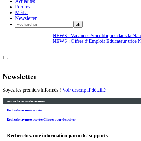
Actualités
Forums
Média
Newsletter
NEWS : Vacances Scientifiques dans la Natu
NEWS : Offres d’Emplois Educateur-trice N
1
2
Newsletter
Soyez les premiers informés !
Voir descriptif détaillé
Activer la recherche avancée
Recherche avancée activée
Recherche avancée activée (Cliquer pour désactiver)
Recherchez une information parmi
62
supports