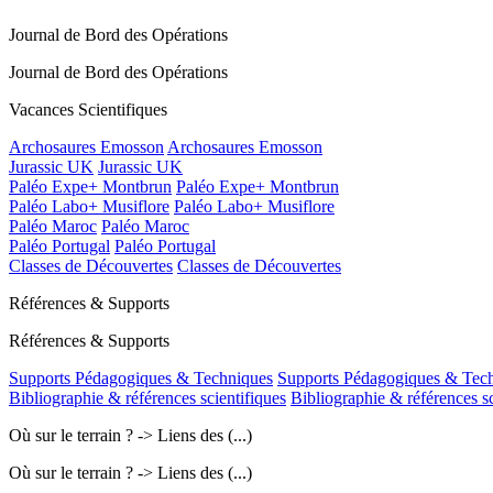
Journal de Bord des Opérations
Journal de Bord des Opérations
Vacances Scientifiques
Archosaures Emosson
Archosaures Emosson
Jurassic UK
Jurassic UK
Paléo Expe+ Montbrun
Paléo Expe+ Montbrun
Paléo Labo+ Musiflore
Paléo Labo+ Musiflore
Paléo Maroc
Paléo Maroc
Paléo Portugal
Paléo Portugal
Classes de Découvertes
Classes de Découvertes
Références & Supports
Références & Supports
Supports Pédagogiques & Techniques
Supports Pédagogiques & Tec
Bibliographie & références scientifiques
Bibliographie & références sc
Où sur le terrain ? -> Liens des (...)
Où sur le terrain ? -> Liens des (...)