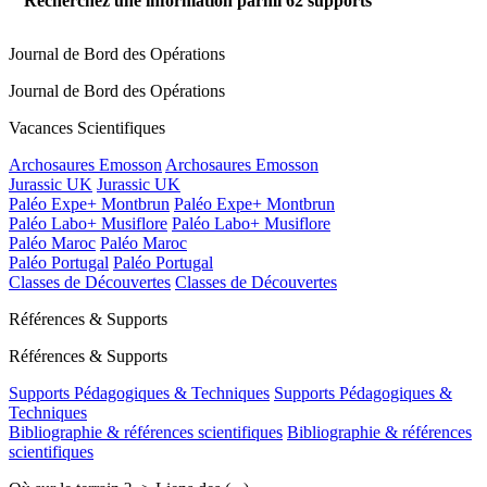
Recherchez une information parmi
62
supports
Journal de Bord des Opérations
Journal de Bord des Opérations
Vacances Scientifiques
Archosaures Emosson
Archosaures Emosson
Jurassic UK
Jurassic UK
Paléo Expe+ Montbrun
Paléo Expe+ Montbrun
Paléo Labo+ Musiflore
Paléo Labo+ Musiflore
Paléo Maroc
Paléo Maroc
Paléo Portugal
Paléo Portugal
Classes de Découvertes
Classes de Découvertes
Références & Supports
Références & Supports
Supports Pédagogiques & Techniques
Supports Pédagogiques &
Techniques
Bibliographie & références scientifiques
Bibliographie & références
scientifiques