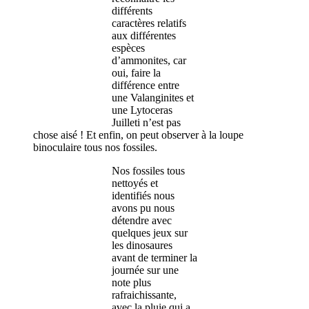
différents
caractères relatifs
aux différentes
espèces
d’ammonites, car
oui, faire la
différence entre
une Valanginites et
une Lytoceras
Juilleti n’est pas
chose aisé ! Et enfin, on peut observer à la loupe
binoculaire tous nos fossiles.
Nos fossiles tous
nettoyés et
identifiés nous
avons pu nous
détendre avec
quelques jeux sur
les dinosaures
avant de terminer la
journée sur une
note plus
rafraichissante,
avec la pluie qui a