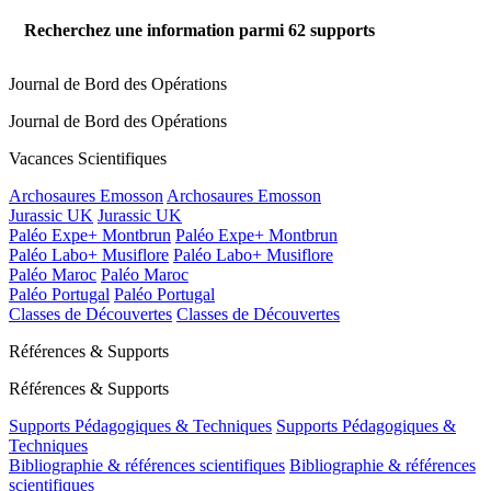
Recherchez une information parmi
62
supports
Journal de Bord des Opérations
Journal de Bord des Opérations
Vacances Scientifiques
Archosaures Emosson
Archosaures Emosson
Jurassic UK
Jurassic UK
Paléo Expe+ Montbrun
Paléo Expe+ Montbrun
Paléo Labo+ Musiflore
Paléo Labo+ Musiflore
Paléo Maroc
Paléo Maroc
Paléo Portugal
Paléo Portugal
Classes de Découvertes
Classes de Découvertes
Références & Supports
Références & Supports
Supports Pédagogiques & Techniques
Supports Pédagogiques &
Techniques
Bibliographie & références scientifiques
Bibliographie & références
scientifiques