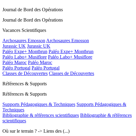
Journal de Bord des Opérations
Journal de Bord des Opérations
Vacances Scientifiques
Archosaures Emosson
Archosaures Emosson
Jurassic UK
Jurassic UK
Paléo Expe+ Montbrun
Paléo Expe+ Montbrun
Paléo Labo+ Musiflore
Paléo Labo+ Musiflore
Paléo Maroc
Paléo Maroc
Paléo Portugal
Paléo Portugal
Classes de Découvertes
Classes de Découvertes
Références & Supports
Références & Supports
Supports Pédagogiques & Techniques
Supports Pédagogiques &
Techniques
Bibliographie & références scientifiques
Bibliographie & références
scientifiques
Où sur le terrain ? -> Liens des (...)