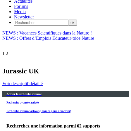
Actualités
Forums
Média
Newsletter
NEWS : Vacances Scientifiques dans la Nature !
NEWS : Offres d’Emplois Educateur-trice Nature
1
2
Jurassic UK
Voir descriptif détaillé
Activer la recherche avancée
Recherche avancée activée
Recherche avancée activée (Cliquer pour désactiver)
Recherchez une information parmi
62
supports